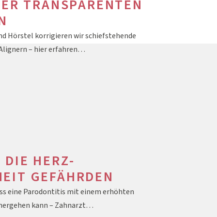
 DER TRANSPARENTEN
N
d Hörstel korrigieren wir schiefstehende
Alignern – hier erfahren…
 DIE HERZ-
HEIT GEFÄHRDEN
ss eine Parodontitis mit einem erhöhten
inhergehen kann – Zahnarzt…