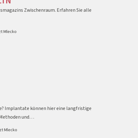
ZIN
xismagazins Zwischenraum. Erfahren Sie alle
zt Mlecko
e? Implantate können hier eine langfristige
n Methoden und…
rzt Mlecko