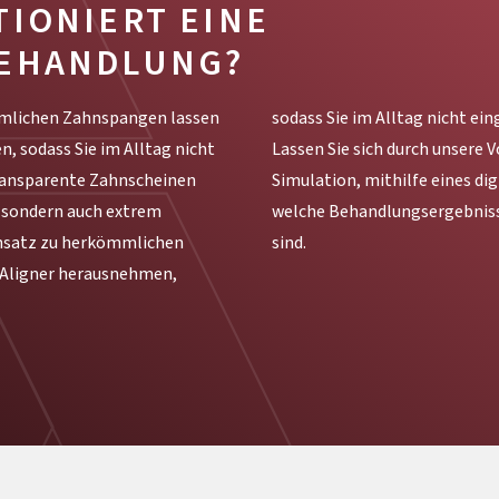
TIONIERT EINE
BEHANDLUNG?
mlichen Zahnspangen lassen
icht eingeschränkt werden.
, sodass Sie im Alltag nicht
h unsere Vorher-Nachher-
ransparente Zahnscheinen
s digitalen Scans, zeigen,
g, sondern auch extrem
e für Ihre Zähne möglich
ensatz zu herkömmlichen
sind.
 Aligner herausnehmen,