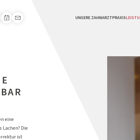
UNSERE ZAHNARZTPRAXIS
LEIST
NE
TBAR
en eine
s Lachen? Die
rrektur ist