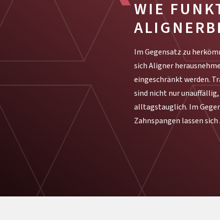
WIE FUNK
ALIGNER
Im Gegensatz zu herköm
sodass Sie im Alltag n
sich Aligner herausnehmen
Lassen Sie sich durc
eingeschränkt werden. T
Simulation, mithilfe eine
sind nicht nur unauffälli
welche Behandlungsergebniss
alltagstauglich. Im Geg
Zahnspangen lassen sich